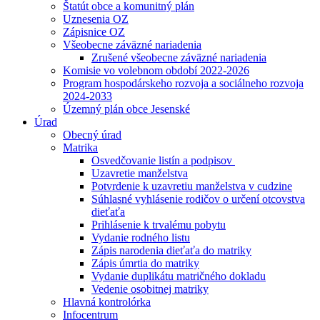
Štatút obce a komunitný plán
Uznesenia OZ
Zápisnice OZ
Všeobecne záväzné nariadenia
Zrušené všeobecne záväzné nariadenia
Komisie vo volebnom období 2022-2026
Program hospodárskeho rozvoja a sociálneho rozvoja
2024-2033
Územný plán obce Jesenské
Úrad
Obecný úrad
Matrika
Osvedčovanie listín a podpisov
Uzavretie manželstva
Potvrdenie k uzavretiu manželstva v cudzine
Súhlasné vyhlásenie rodičov o určení otcovstva
dieťaťa
Prihlásenie k trvalému pobytu
Vydanie rodného listu
Zápis narodenia dieťaťa do matriky
Zápis úmrtia do matriky
Vydanie duplikátu matričného dokladu
Vedenie osobitnej matriky
Hlavná kontrolórka
Infocentrum