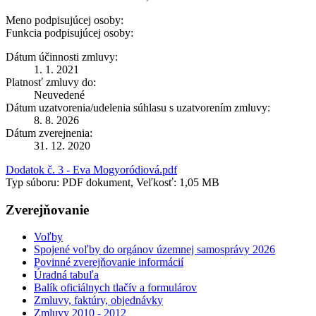
Meno podpisujúcej osoby:
Funkcia podpisujúcej osoby:
Dátum účinnosti zmluvy:
1. 1. 2021
Platnosť zmluvy do:
Neuvedené
Dátum uzatvorenia/udelenia súhlasu s uzatvorením zmluvy:
8. 8. 2026
Dátum zverejnenia:
31. 12. 2020
Dodatok č. 3 - Eva Mogyoródiová.pdf
Typ súboru: PDF dokument, Veľkosť: 1,05 MB
Zverejňovanie
Voľby
Spojené voľby do orgánov územnej samosprávy 2026
Povinné zverejňovanie informácií
Úradná tabuľa
Balík oficiálnych tlačív a formulárov
Zmluvy, faktúry, objednávky
Zmluvy 2010 - 2012