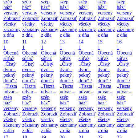
szép
szép
szép
szép
szép
szép
szép
ház”
ház”
ház”
ház”
ház”
ház”
ház”
verseny
verseny
verseny
verseny
verseny
verseny
verseny
Zobraziť
Zobraziť
Zobraziť
Zobraziť
Zobraziť
Zobraziť
Zobraziť
všetky
všetky
všetky
všetky
všetky
všetky
všetky
záznamy
záznamy
záznamy
záznamy
záznamy
záznamy
záznamy
z dňa
z dňa
z dňa
z dňa
z dňa
z dňa
z dňa
10
11
12
13
14
15
16
1
1
1
1
1
1
1
Obecná
Obecná
Obecná
Obecná
Obecná
Obecná
Obecná
súťaž
súťaž
súťaž
súťaž
súťaž
súťaž
súťaž
„Čistý
„Čistý
„Čistý
„Čistý
„Čistý
„Čistý
„Čistý
dvor –
dvor –
dvor –
dvor –
dvor –
dvor –
dvor –
pekný
pekný
pekný
pekný
pekný
pekný
pekný
dom“ /
dom“ /
dom“ /
dom“ /
dom“ /
dom“ /
dom“ /
„Tiszta
„Tiszta
„Tiszta
„Tiszta
„Tiszta
„Tiszta
„Tiszta
udvar –
udvar –
udvar –
udvar –
udvar –
udvar –
udvar –
szép
szép
szép
szép
szép
szép
szép
ház”
ház”
ház”
ház”
ház”
ház”
ház”
verseny
verseny
verseny
verseny
verseny
verseny
verseny
Zobraziť
Zobraziť
Zobraziť
Zobraziť
Zobraziť
Zobraziť
Zobraziť
všetky
všetky
všetky
všetky
všetky
všetky
všetky
záznamy
záznamy
záznamy
záznamy
záznamy
záznamy
záznamy
z dňa
z dňa
z dňa
z dňa
z dňa
z dňa
z dňa
17
18
19
20
21
22
23