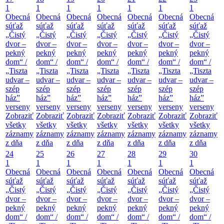
1
1
1
1
1
1
1
Obecná
Obecná
Obecná
Obecná
Obecná
Obecná
Obecná
súťaž
súťaž
súťaž
súťaž
súťaž
súťaž
súťaž
„Čistý
„Čistý
„Čistý
„Čistý
„Čistý
„Čistý
„Čistý
dvor –
dvor –
dvor –
dvor –
dvor –
dvor –
dvor –
pekný
pekný
pekný
pekný
pekný
pekný
pekný
dom“ /
dom“ /
dom“ /
dom“ /
dom“ /
dom“ /
dom“ /
„Tiszta
„Tiszta
„Tiszta
„Tiszta
„Tiszta
„Tiszta
„Tiszta
udvar –
udvar –
udvar –
udvar –
udvar –
udvar –
udvar –
szép
szép
szép
szép
szép
szép
szép
ház”
ház”
ház”
ház”
ház”
ház”
ház”
verseny
verseny
verseny
verseny
verseny
verseny
verseny
Zobraziť
Zobraziť
Zobraziť
Zobraziť
Zobraziť
Zobraziť
Zobraziť
všetky
všetky
všetky
všetky
všetky
všetky
všetky
záznamy
záznamy
záznamy
záznamy
záznamy
záznamy
záznamy
z dňa
z dňa
z dňa
z dňa
z dňa
z dňa
z dňa
24
25
26
27
28
29
30
1
1
1
1
1
1
1
Obecná
Obecná
Obecná
Obecná
Obecná
Obecná
Obecná
súťaž
súťaž
súťaž
súťaž
súťaž
súťaž
súťaž
„Čistý
„Čistý
„Čistý
„Čistý
„Čistý
„Čistý
„Čistý
dvor –
dvor –
dvor –
dvor –
dvor –
dvor –
dvor –
pekný
pekný
pekný
pekný
pekný
pekný
pekný
dom“ /
dom“ /
dom“ /
dom“ /
dom“ /
dom“ /
dom“ /