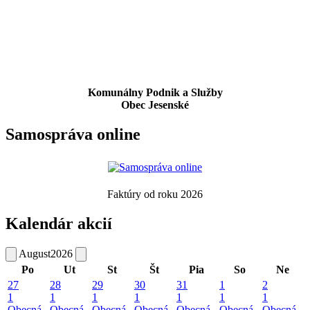
Komunálny Podnik a Služby
Obec Jesenské
Samospráva online
Faktúry od roku 2026
Kalendár akcií
August
2026
Po
Ut
St
Št
Pia
So
Ne
27
28
29
30
31
1
2
1
1
1
1
1
1
1
Obecná
Obecná
Obecná
Obecná
Obecná
Obecná
Obecná