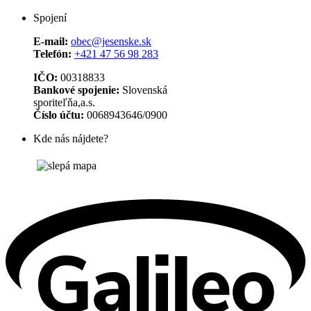
Spojení
E-mail:
obec@jesenske.sk
Telefón:
+421 47 56 98 283
IČO:
00318833
Bankové spojenie:
Slovenská
sporiteľňa,a.s.
Číslo účtu:
0068943646/0900
Kde nás nájdete?