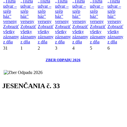
„Tiszta
„Tiszta
„Tiszta
„Tiszta
„Tiszta
„Tiszta
„Tiszta
udvar –
udvar –
udvar –
udvar –
udvar –
udvar –
udvar –
szép
szép
szép
szép
szép
szép
szép
ház”
ház”
ház”
ház”
ház”
ház”
ház”
verseny
verseny
verseny
verseny
verseny
verseny
verseny
Zobraziť
Zobraziť
Zobraziť
Zobraziť
Zobraziť
Zobraziť
Zobraziť
všetky
všetky
všetky
všetky
všetky
všetky
všetky
záznamy
záznamy
záznamy
záznamy
záznamy
záznamy
záznamy
z dňa
z dňa
z dňa
z dňa
z dňa
z dňa
z dňa
31
1
2
3
4
5
6
ZBER ODPADU 2026
JESENČANIA č. 33