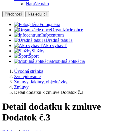
Napíšte nám
Předchozí
Následující
Fotogaléria
Organizácie obce
Infocentrum
Úradná tabuľa
Ako vybaviť
Služby
Šport
Mobilná aplikácia
Úvodná stránka
Zverejňovanie
Zmluvy, faktúry, objednávky
Zmluvy
Detail dodatku k zmluve Dodatok č.3
Detail dodatku k zmluve
Dodatok č.3