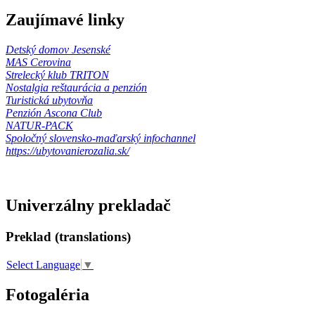
Zaujímavé linky
Detský domov Jesenské
MAS Cerovina
Strelecký klub TRITON
Nostalgia reštaurácia a penzión
Turistická ubytovňa
Penzión Ascona Club
NATUR-PACK
Spoločný slovensko-maďarský infochannel
https://ubytovanierozalia.sk/
Univerzálny prekladač
Preklad (translations)
Select Language
▼
Fotogaléria