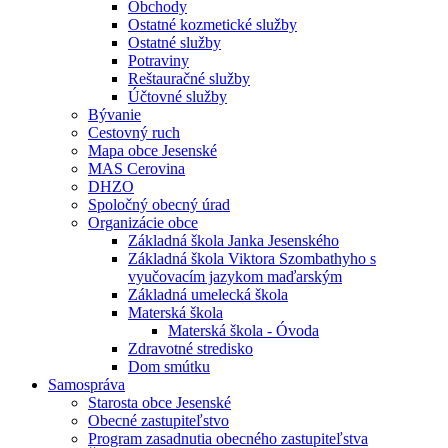
Obchody
Ostatné kozmetické služby
Ostatné služby
Potraviny
Reštauračné služby
Účtovné služby
Bývanie
Cestovný ruch
Mapa obce Jesenské
MAS Cerovina
DHZO
Spoločný obecný úrad
Organizácie obce
Základná škola Janka Jesenského
Základná škola Viktora Szombathyho s
vyučovacím jazykom maďarským
Základná umelecká škola
Materská škola
Materská škola - Óvoda
Zdravotné stredisko
Dom smútku
Samospráva
Starosta obce Jesenské
Obecné zastupiteľstvo
Program zasadnutia obecného zastupiteľstva