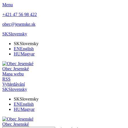
Menu
+421 47 56 98 422
obec@jesenske.sk
SK
Slovensky
SK
Slovensky
EN
English
HU
Magyar
Obec
Jesenské
Mapa webu
RSS
Vyhledávání
SK
Slovensky
SK
Slovensky
EN
English
HU
Magyar
Obec
Jesenské