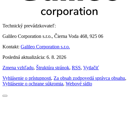
Technický prevádzkovateľ:
Galileo Corporation s.r.o., Čierna Voda 468, 925 06
Kontakt:
Galileo Corporation s.r.o.
Posledná aktualizácia: 6. 8. 2026
Zmena vzhľadu
,
Štruktúra stránok
,
RSS
,
Vytlačiť
Vyhlásenie o prístupnosti
,
Za obsah zodpovedá správca obsahu
,
Vyhlásenie o ochrane súkromia
,
Webové sídlo