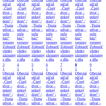
súťaž
súťaž
súťaž
súťaž
súťaž
súťaž
súťaž
„Čistý
„Čistý
„Čistý
„Čistý
„Čistý
„Čistý
„Čistý
dvor –
dvor –
dvor –
dvor –
dvor –
dvor –
dvor –
pekný
pekný
pekný
pekný
pekný
pekný
pekný
dom“ /
dom“ /
dom“ /
dom“ /
dom“ /
dom“ /
dom“ /
„Tiszta
„Tiszta
„Tiszta
„Tiszta
„Tiszta
„Tiszta
„Tiszta
udvar –
udvar –
udvar –
udvar –
udvar –
udvar –
udvar –
szép
szép
szép
szép
szép
szép
szép
ház”
ház”
ház”
ház”
ház”
ház”
ház”
verseny
verseny
verseny
verseny
verseny
verseny
verseny
Zobraziť
Zobraziť
Zobraziť
Zobraziť
Zobraziť
Zobraziť
Zobraziť
všetky
všetky
všetky
všetky
všetky
všetky
všetky
záznamy
záznamy
záznamy
záznamy
záznamy
záznamy
záznamy
z dňa
z dňa
z dňa
z dňa
z dňa
z dňa
z dňa
3
4
5
6
7
8
9
1
1
1
1
1
1
1
Obecná
Obecná
Obecná
Obecná
Obecná
Obecná
Obecná
súťaž
súťaž
súťaž
súťaž
súťaž
súťaž
súťaž
„Čistý
„Čistý
„Čistý
„Čistý
„Čistý
„Čistý
„Čistý
dvor –
dvor –
dvor –
dvor –
dvor –
dvor –
dvor –
pekný
pekný
pekný
pekný
pekný
pekný
pekný
dom“ /
dom“ /
dom“ /
dom“ /
dom“ /
dom“ /
dom“ /
„Tiszta
„Tiszta
„Tiszta
„Tiszta
„Tiszta
„Tiszta
„Tiszta
udvar –
udvar –
udvar –
udvar –
udvar –
udvar –
udvar –