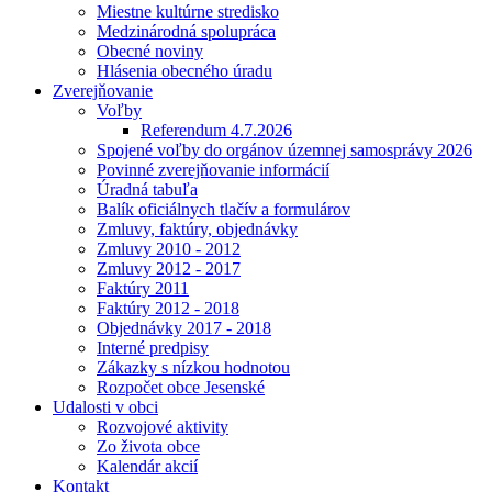
Miestne kultúrne stredisko
Medzinárodná spolupráca
Obecné noviny
Hlásenia obecného úradu
Zverejňovanie
Voľby
Referendum 4.7.2026
Spojené voľby do orgánov územnej samosprávy 2026
Povinné zverejňovanie informácií
Úradná tabuľa
Balík oficiálnych tlačív a formulárov
Zmluvy, faktúry, objednávky
Zmluvy 2010 - 2012
Zmluvy 2012 - 2017
Faktúry 2011
Faktúry 2012 - 2018
Objednávky 2017 - 2018
Interné predpisy
Zákazky s nízkou hodnotou
Rozpočet obce Jesenské
Udalosti v obci
Rozvojové aktivity
Zo života obce
Kalendár akcií
Kontakt