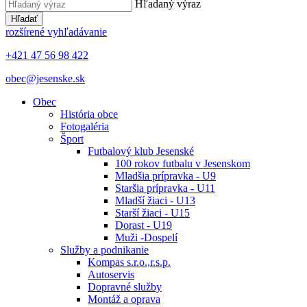
Hľadaný výraz
Hľadať
rozšírené vyhľadávanie
+421 47 56 98 422
obec@jesenske.sk
Obec
História obce
Fotogaléria
Šport
Futbalový klub Jesenské
100 rokov futbalu v Jesenskom
Mladšia prípravka - U9
Staršia prípravka - U11
Mladší žiaci - U13
Starší žiaci - U15
Dorast - U19
Muži -Dospelí
Služby a podnikanie
Kompas s.r.o.,r.s.p.
Autoservis
Dopravné služby
Montáž a oprava