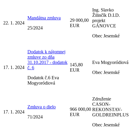
Ing. Slavko
Žilinčík D.I.D.
Mandátna zmluva
29 000,00
projekt
22. 1. 2024
EUR
GÁNOVCE
25/2024
Obec Jesenské
Dodatok k nájomnej
zmluve zo dňa
31.10.2017 - dodatok
Eva Mogyoródiová
145,80
17. 1. 2024
č. 6
EUR
Obec Jesenské
Dodatok č.6 Eva
Mogyoródiová
Združenie
CASON-
Zmluva o dielo
966 000,00
REKONSTAV-
17. 1. 2024
EUR
GOLDREINPLUS
71/2024
Obec Jesenské