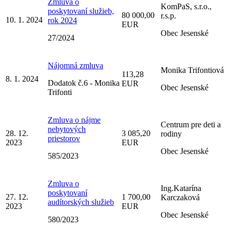
Zmluva o
KomPaS, s.r.o.,
poskytovaní služieb,
80 000,00
r.s.p.
10. 1. 2024
rok 2024
EUR
Obec Jesenské
27/2024
Nájomná zmluva
Monika Trifontiová
113,28
8. 1. 2024
Dodatok č.6 - Monika
EUR
Obec Jesenské
Trifonti
Zmluva o nájme
Centrum pre deti a
nebytových
28. 12.
3 085,20
rodiny
priestorov
2023
EUR
Obec Jesenské
585/2023
Zmluva o
Ing.Katarína
poskytovaní
27. 12.
1 700,00
Karczaková
audítorských služieb
2023
EUR
Obec Jesenské
580/2023