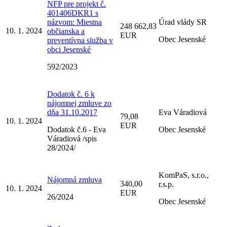
NFP pre projekt č.
401406DKR1 s
názvom: Miestna
Úrad vlády SR
248 662,83
10. 1. 2024
občianska a
EUR
Obec Jesenské
preventívna služba v
obci Jesenské
592/2023
Dodatok č. 6 k
nájomnej zmluve zo
dňa 31.10.2017
Eva Váradiová
79,08
10. 1. 2024
EUR
Dodatok č.6 - Eva
Obec Jesenské
Váradiová /spis
28/2024/
KomPaS, s.r.o.,
Nájomná zmluva
340,00
r.s.p.
10. 1. 2024
EUR
26/2024
Obec Jesenské