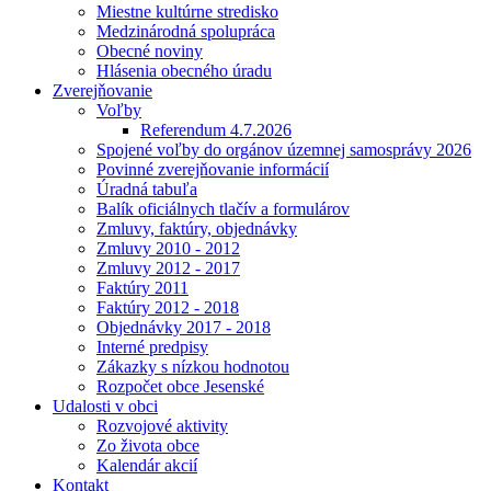
Miestne kultúrne stredisko
Medzinárodná spolupráca
Obecné noviny
Hlásenia obecného úradu
Zverejňovanie
Voľby
Referendum 4.7.2026
Spojené voľby do orgánov územnej samosprávy 2026
Povinné zverejňovanie informácií
Úradná tabuľa
Balík oficiálnych tlačív a formulárov
Zmluvy, faktúry, objednávky
Zmluvy 2010 - 2012
Zmluvy 2012 - 2017
Faktúry 2011
Faktúry 2012 - 2018
Objednávky 2017 - 2018
Interné predpisy
Zákazky s nízkou hodnotou
Rozpočet obce Jesenské
Udalosti v obci
Rozvojové aktivity
Zo života obce
Kalendár akcií
Kontakt