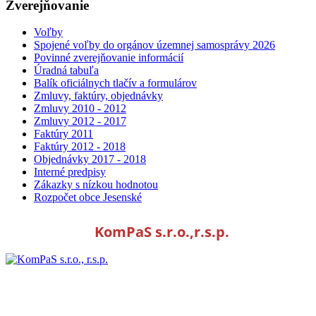
Zverejňovanie
Voľby
Spojené voľby do orgánov územnej samosprávy 2026
Povinné zverejňovanie informácií
Úradná tabuľa
Balík oficiálnych tlačív a formulárov
Zmluvy, faktúry, objednávky
Zmluvy 2010 - 2012
Zmluvy 2012 - 2017
Faktúry 2011
Faktúry 2012 - 2018
Objednávky 2017 - 2018
Interné predpisy
Zákazky s nízkou hodnotou
Rozpočet obce Jesenské
KomPaS s.r.o.,r.s.p.