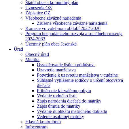
Štatút obce a komunitný plán
Uznesenia OZ
Zápisnice OZ
Všeobecne záväzné nariadenia
Zrušené všeobecne záväzné nariadenia
Komisie vo volebnom období 2022-2026
Program hospodárskeho rozvoja a sociálneho rozvoja
2024-2033
Územný plán obce Jesenské
Úrad
Obecný úrad
Matrika
Osvedčovanie listín a podpisov
Uzavretie manželstva
Potvrdenie k uzavretiu manželstva v cudzine
Súhlasné vyhlásenie rodičov o určení otcovstva
dieťaťa
Prihlásenie k trvalému pobytu
Vydanie rodného listu
Zápis narodenia dieťaťa do matriky
Zápis úmrtia do matriky
Vydanie duplikátu matričného dokladu
Vedenie osobitnej matriky
Hlavná kontrolórka
Infocentrum