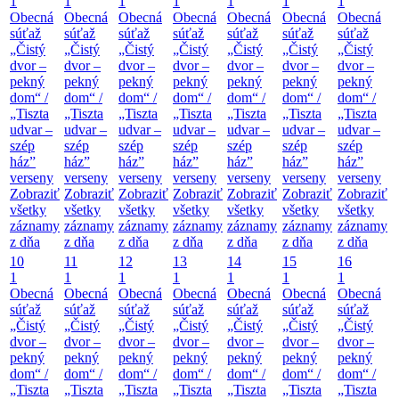
1
1
1
1
1
1
1
Obecná
Obecná
Obecná
Obecná
Obecná
Obecná
Obecná
súťaž
súťaž
súťaž
súťaž
súťaž
súťaž
súťaž
„Čistý
„Čistý
„Čistý
„Čistý
„Čistý
„Čistý
„Čistý
dvor –
dvor –
dvor –
dvor –
dvor –
dvor –
dvor –
pekný
pekný
pekný
pekný
pekný
pekný
pekný
dom“ /
dom“ /
dom“ /
dom“ /
dom“ /
dom“ /
dom“ /
„Tiszta
„Tiszta
„Tiszta
„Tiszta
„Tiszta
„Tiszta
„Tiszta
udvar –
udvar –
udvar –
udvar –
udvar –
udvar –
udvar –
szép
szép
szép
szép
szép
szép
szép
ház”
ház”
ház”
ház”
ház”
ház”
ház”
verseny
verseny
verseny
verseny
verseny
verseny
verseny
Zobraziť
Zobraziť
Zobraziť
Zobraziť
Zobraziť
Zobraziť
Zobraziť
všetky
všetky
všetky
všetky
všetky
všetky
všetky
záznamy
záznamy
záznamy
záznamy
záznamy
záznamy
záznamy
z dňa
z dňa
z dňa
z dňa
z dňa
z dňa
z dňa
10
11
12
13
14
15
16
1
1
1
1
1
1
1
Obecná
Obecná
Obecná
Obecná
Obecná
Obecná
Obecná
súťaž
súťaž
súťaž
súťaž
súťaž
súťaž
súťaž
„Čistý
„Čistý
„Čistý
„Čistý
„Čistý
„Čistý
„Čistý
dvor –
dvor –
dvor –
dvor –
dvor –
dvor –
dvor –
pekný
pekný
pekný
pekný
pekný
pekný
pekný
dom“ /
dom“ /
dom“ /
dom“ /
dom“ /
dom“ /
dom“ /
„Tiszta
„Tiszta
„Tiszta
„Tiszta
„Tiszta
„Tiszta
„Tiszta