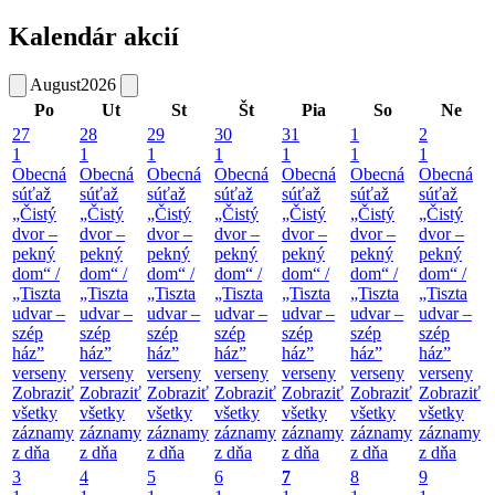
Kalendár akcií
August
2026
Po
Ut
St
Št
Pia
So
Ne
27
28
29
30
31
1
2
1
1
1
1
1
1
1
Obecná
Obecná
Obecná
Obecná
Obecná
Obecná
Obecná
súťaž
súťaž
súťaž
súťaž
súťaž
súťaž
súťaž
„Čistý
„Čistý
„Čistý
„Čistý
„Čistý
„Čistý
„Čistý
dvor –
dvor –
dvor –
dvor –
dvor –
dvor –
dvor –
pekný
pekný
pekný
pekný
pekný
pekný
pekný
dom“ /
dom“ /
dom“ /
dom“ /
dom“ /
dom“ /
dom“ /
„Tiszta
„Tiszta
„Tiszta
„Tiszta
„Tiszta
„Tiszta
„Tiszta
udvar –
udvar –
udvar –
udvar –
udvar –
udvar –
udvar –
szép
szép
szép
szép
szép
szép
szép
ház”
ház”
ház”
ház”
ház”
ház”
ház”
verseny
verseny
verseny
verseny
verseny
verseny
verseny
Zobraziť
Zobraziť
Zobraziť
Zobraziť
Zobraziť
Zobraziť
Zobraziť
všetky
všetky
všetky
všetky
všetky
všetky
všetky
záznamy
záznamy
záznamy
záznamy
záznamy
záznamy
záznamy
z dňa
z dňa
z dňa
z dňa
z dňa
z dňa
z dňa
3
4
5
6
7
8
9