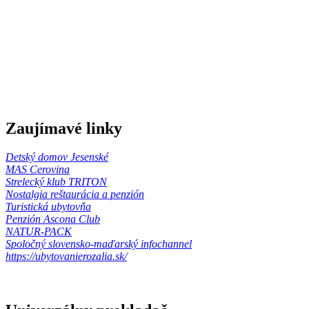
Zaujímavé linky
Detský domov Jesenské
MAS Cerovina
Strelecký klub TRITON
Nostalgia reštaurácia a penzión
Turistická ubytovňa
Penzión Ascona Club
NATUR-PACK
Spoločný slovensko-maďarský infochannel
https://ubytovanierozalia.sk/