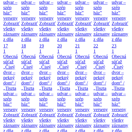
udvar –
udvar –
udvar –
udvar –
udvar –
udvar –
udvar –
szép
szép
szép
szép
szép
szép
szép
ház”
ház”
ház”
ház”
ház”
ház”
ház”
verseny
verseny
verseny
verseny
verseny
verseny
verseny
Zobraziť
Zobraziť
Zobraziť
Zobraziť
Zobraziť
Zobraziť
Zobraziť
všetky
všetky
všetky
všetky
všetky
všetky
všetky
záznamy
záznamy
záznamy
záznamy
záznamy
záznamy
záznamy
z dňa
z dňa
z dňa
z dňa
z dňa
z dňa
z dňa
17
18
19
20
21
22
23
1
1
1
1
1
1
1
Obecná
Obecná
Obecná
Obecná
Obecná
Obecná
Obecná
súťaž
súťaž
súťaž
súťaž
súťaž
súťaž
súťaž
„Čistý
„Čistý
„Čistý
„Čistý
„Čistý
„Čistý
„Čistý
dvor –
dvor –
dvor –
dvor –
dvor –
dvor –
dvor –
pekný
pekný
pekný
pekný
pekný
pekný
pekný
dom“ /
dom“ /
dom“ /
dom“ /
dom“ /
dom“ /
dom“ /
„Tiszta
„Tiszta
„Tiszta
„Tiszta
„Tiszta
„Tiszta
„Tiszta
udvar –
udvar –
udvar –
udvar –
udvar –
udvar –
udvar –
szép
szép
szép
szép
szép
szép
szép
ház”
ház”
ház”
ház”
ház”
ház”
ház”
verseny
verseny
verseny
verseny
verseny
verseny
verseny
Zobraziť
Zobraziť
Zobraziť
Zobraziť
Zobraziť
Zobraziť
Zobraziť
všetky
všetky
všetky
všetky
všetky
všetky
všetky
záznamy
záznamy
záznamy
záznamy
záznamy
záznamy
záznamy
z dňa
z dňa
z dňa
z dňa
z dňa
z dňa
z dňa