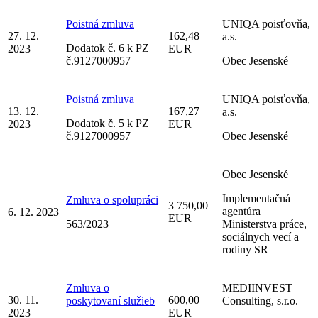
Poistná zmluva
UNIQA poisťovňa,
27. 12.
162,48
a.s.
Dodatok č. 6 k PZ
2023
EUR
č.9127000957
Obec Jesenské
Poistná zmluva
UNIQA poisťovňa,
13. 12.
167,27
a.s.
Dodatok č. 5 k PZ
2023
EUR
č.9127000957
Obec Jesenské
Obec Jesenské
Implementačná
Zmluva o spolupráci
3 750,00
agentúra
6. 12. 2023
EUR
563/2023
Ministerstva práce,
sociálnych vecí a
rodiny SR
Zmluva o
MEDIINVEST
30. 11.
600,00
poskytovaní služieb
Consulting, s.r.o.
2023
EUR