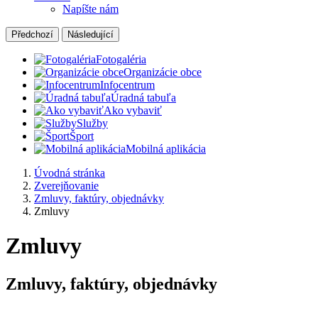
Napíšte nám
Předchozí
Následující
Fotogaléria
Organizácie obce
Infocentrum
Úradná tabuľa
Ako vybaviť
Služby
Šport
Mobilná aplikácia
Úvodná stránka
Zverejňovanie
Zmluvy, faktúry, objednávky
Zmluvy
Zmluvy
Zmluvy, faktúry, objednávky