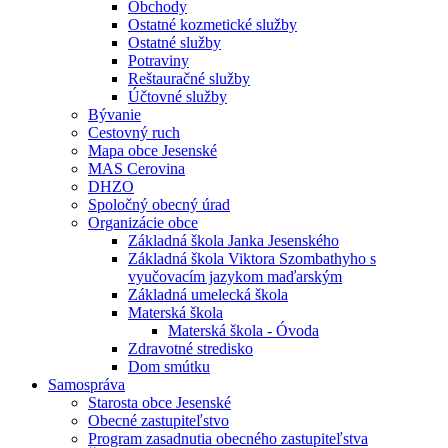
Obchody
Ostatné kozmetické služby
Ostatné služby
Potraviny
Reštauračné služby
Účtovné služby
Bývanie
Cestovný ruch
Mapa obce Jesenské
MAS Cerovina
DHZO
Spoločný obecný úrad
Organizácie obce
Základná škola Janka Jesenského
Základná škola Viktora Szombathyho s
vyučovacím jazykom maďarským
Základná umelecká škola
Materská škola
Materská škola - Óvoda
Zdravotné stredisko
Dom smútku
Samospráva
Starosta obce Jesenské
Obecné zastupiteľstvo
Program zasadnutia obecného zastupiteľstva