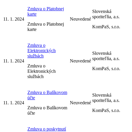
Zmluva o Platobnej
Slovenská
karte
sporiteľňa, a.s.
11. 1. 2024
Neuvedené
Zmluva o Platobnej
KomPaS, s.r.o.
karte
Zmluva o
Elektronických
Slovenská
službách
sporiteľňa, a.s.
11. 1. 2024
Neuvedené
Zmluva o
KomPaS, s.r.o.
Elektronických
službách
Zmluva o Balíkovom
Slovenská
účte
sporiteľňa, a.s.
11. 1. 2024
Neuvedené
Zmluva o Balíkovom
KomPaS, s.r.o.
účte
Zmluva o poskytnutí