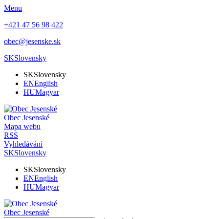
Menu
+421 47 56 98 422
obec@jesenske.sk
SK
Slovensky
SK
Slovensky
EN
English
HU
Magyar
Obec
Jesenské
Mapa webu
RSS
Vyhledávání
SK
Slovensky
SK
Slovensky
EN
English
HU
Magyar
Obec
Jesenské