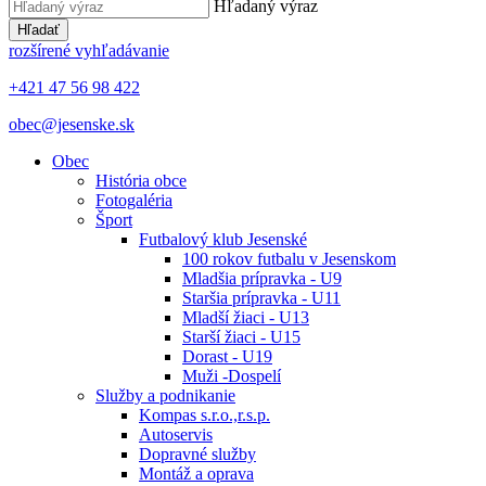
Hľadaný výraz
Hľadať
rozšírené vyhľadávanie
+421 47 56 98 422
obec@jesenske.sk
Obec
História obce
Fotogaléria
Šport
Futbalový klub Jesenské
100 rokov futbalu v Jesenskom
Mladšia prípravka - U9
Staršia prípravka - U11
Mladší žiaci - U13
Starší žiaci - U15
Dorast - U19
Muži -Dospelí
Služby a podnikanie
Kompas s.r.o.,r.s.p.
Autoservis
Dopravné služby
Montáž a oprava