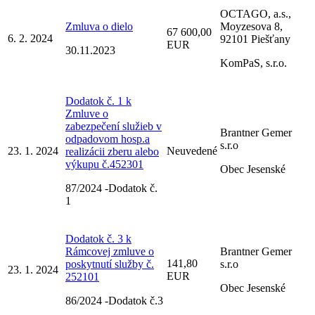
OCTAGO, a.s.,
Zmluva o dielo
Moyzesova 8,
67 600,00
6. 2. 2024
92101 Piešťany
EUR
30.11.2023
KomPaS, s.r.o.
Dodatok č. 1 k
Zmluve o
zabezpečení služieb v
Brantner Gemer
odpadovom hosp.a
s.r.o
23. 1. 2024
Neuvedené
realizácii zberu alebo
výkupu č.452301
Obec Jesenské
87/2024 -Dodatok č.
1
Dodatok č. 3 k
Rámcovej zmluve o
Brantner Gemer
141,80
poskytnutí služby č.
s.r.o
23. 1. 2024
EUR
252101
Obec Jesenské
86/2024 -Dodatok č.3