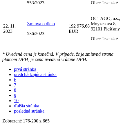
553/2023
Obec Jesenské
OCTAGO, a.s.,
Zmluva o dielo
Moyzesova 8,
22. 11.
192 976,68
92101 Piešťany
2023
EUR
536/2023
Obec Jesenské
* Uvedená cena je konečná. V prípade, že je zmluvná strana
platcom DPH, je cena uvedená vrátane DPH.
prvá stránka
predchádzajúca stránka
6
7
8
9
10
ďalšia stránka
posledná stránka
Zobrazené
176
-
200
z 665