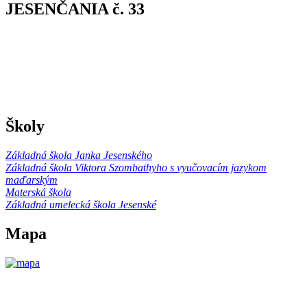
JESENČANIA č. 33
Školy
Základná škola Janka Jesenského
Základná škola Viktora Szombathyho s vyučovacím jazykom
maďarským
Materská škola
Základná umelecká škola Jesenské
Mapa