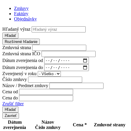
Zmluvy
Faktúry
Objednávky
Hľadaný výraz
Hľadať
Rozšírené hľadanie
Zmluvná strana
Zmluvná strana IČO
Dátum zverejnenia od
Dátum zverejnenia do
Zverejnený v roku
Číslo zmluvy
Názov / Predmet zmluvy
Cena od
Cena do
Zrušiť filter
Zavrieť
Dátum
Názov
Cena *
Zmluvné strany
zverejnenia
Číslo zmluvy