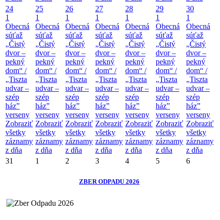
24
25
26
27
28
29
30
1
1
1
1
1
1
1
Obecná
Obecná
Obecná
Obecná
Obecná
Obecná
Obecná
súťaž
súťaž
súťaž
súťaž
súťaž
súťaž
súťaž
„Čistý
„Čistý
„Čistý
„Čistý
„Čistý
„Čistý
„Čistý
dvor –
dvor –
dvor –
dvor –
dvor –
dvor –
dvor –
pekný
pekný
pekný
pekný
pekný
pekný
pekný
dom“ /
dom“ /
dom“ /
dom“ /
dom“ /
dom“ /
dom“ /
„Tiszta
„Tiszta
„Tiszta
„Tiszta
„Tiszta
„Tiszta
„Tiszta
udvar –
udvar –
udvar –
udvar –
udvar –
udvar –
udvar –
szép
szép
szép
szép
szép
szép
szép
ház”
ház”
ház”
ház”
ház”
ház”
ház”
verseny
verseny
verseny
verseny
verseny
verseny
verseny
Zobraziť
Zobraziť
Zobraziť
Zobraziť
Zobraziť
Zobraziť
Zobraziť
všetky
všetky
všetky
všetky
všetky
všetky
všetky
záznamy
záznamy
záznamy
záznamy
záznamy
záznamy
záznamy
z dňa
z dňa
z dňa
z dňa
z dňa
z dňa
z dňa
31
1
2
3
4
5
6
ZBER ODPADU 2026